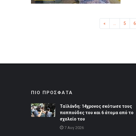
«
Προηγούμενη
...
5
6
ΠΙΟ ΠΡΟΣΦΑΤΑ
Ταϊλάνδη: 14χρονος σκότωσε τους
παππούδες του και 6 άτομα από το
σχολείο του
7 Αυγ 2026