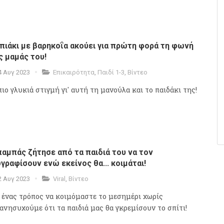
πιάκι με βαρηκοΐα ακούει για πρώτη φορά τη φωνή
ς μαμάς του!
4 Αυγ 2023
Επικαιρότητα
,
Παιδί 1-3
,
Βίντεο
πιο γλυκιά στιγμή γι' αυτή τη μανούλα και το παιδάκι της!
αμπάς ζήτησε από τα παιδιά του να τον
γραφίσουν ενώ εκείνος θα... κοιμάται!
2 Αυγ 2023
Viral
,
Βίντεο
 ένας τρόπος να κοιμόμαστε το μεσημέρι χωρίς
 ανησυχούμε ότι τα παιδιά μας θα γκρεμίσουν το σπίτι!