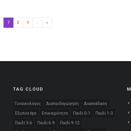
7
(επιλεγμένη)
8
9
...
»
Επόμενη
TAG CLOUD
M
Γυναικολόγος
Διαπαιδαγώγηση
Διασκέδαση
Έξυπνα tips
Επικαιρότητα
Παιδί 0-1
Παιδί 1-3
Παιδί 3-6
Παιδί 6-9
Παιδί 9-12