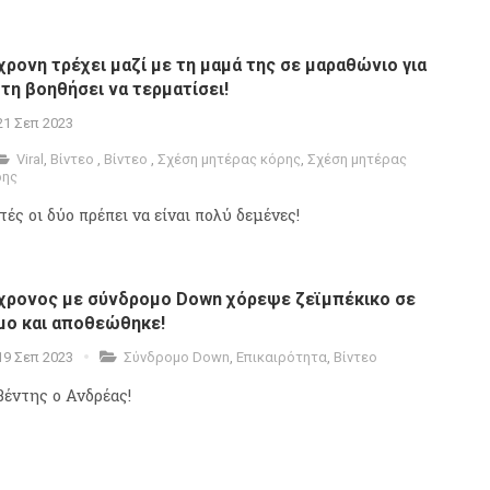
χρονη τρέχει μαζί με τη μαμά της σε μαραθώνιο για
 τη βοηθήσει να τερματίσει!
21 Σεπ 2023
Viral
,
Βίντεο
,
Βίντεο
,
Σχέση μητέρας κόρης
,
Σχέση μητέρας
ρης
τές οι δύο πρέπει να είναι πολύ δεμένες!
χρονος με σύνδρομο Down χόρεψε ζεϊμπέκικο σε
μο και αποθεώθηκε!
19 Σεπ 2023
Σύνδρομο Down
,
Επικαιρότητα
,
Βίντεο
βέντης ο Ανδρέας!