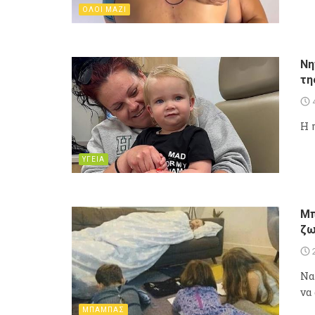
ΟΛΟΙ ΜΑΖΙ
Νη
τη
Η 
ΥΓΕΙΑ
Μπ
ζω
Να
να
ΜΠΑΜΠΑΣ