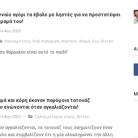
νναίο αγόρι τα έβαλε με ληστές για να προστατέψει
 μαμά του!
14 Αυγ 2023
Επικαιρότητα
,
Viral
,
Instagram
,
Ληστεία
,
Μαμά
,
Γιος
,
Βίντεο
Α
σο θαρραλέο είναι αυτό το παιδί!
Μ
μά και κόρη έκαναν παρόμοια τατουάζ
υ ενώνονται όταν αγκαλιάζονται!
14 Αυγ 2023
Σχέση μητέρας κόρης
,
Βίντεο
αν αγκαλιάζονται, τα τατουάζ τους σχηματίζουν έναν
κλο και συμβολίζουν ότι η μία ολοκληρώνει την άλλη