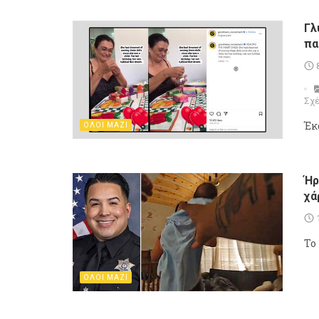
Γλ
πα
Σχέ
Έκ
ΟΛΟΙ ΜΑΖΙ
Ήρ
χά
Το
ΟΛΟΙ ΜΑΖΙ