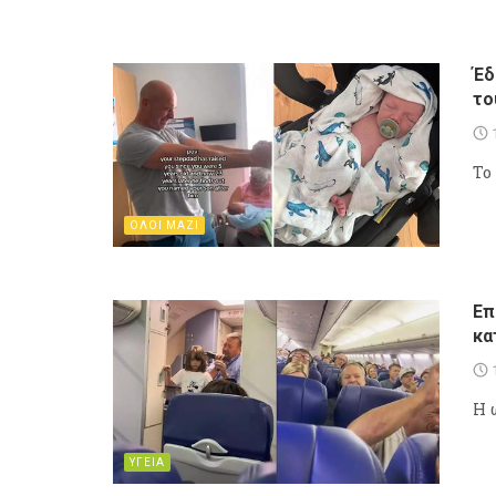
Έδ
το
To
ΟΛΟΙ ΜΑΖΙ
Επ
κα
Η 
ΥΓΕΙΑ