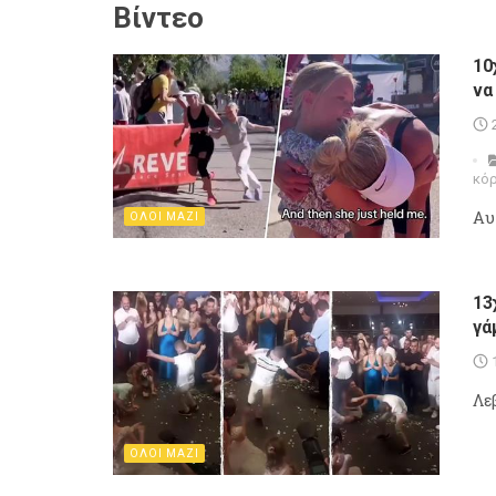
Βίντεο
10
να
κό
Aυ
ΟΛΟΙ ΜΑΖΙ
13
γά
Λε
ΟΛΟΙ ΜΑΖΙ