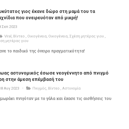
υκύτατος γιος έκανε δώρο στη μαμά του τα
ιχνίδια που ονειρευόταν από μικρή!
8 Σεπ 2023
Viral
,
Βίντεο
,
Οικογένεια
,
Οικογένεια
,
Σχέση μητέρας γιου
,
ση μητέρας γιου
ανε το παιδικό της όνειρο πραγματικότητα!
ωας αστυνομικός έσωσε νεογέννητο από πνιγμό
ρη στην άμεση επέμβασή του
18 Αυγ 2023
Πνιγμός
,
Βίντεο
,
Αστυνομία
 μωράκι πνιγόταν με το γάλα και έχασε τις αισθήσεις του