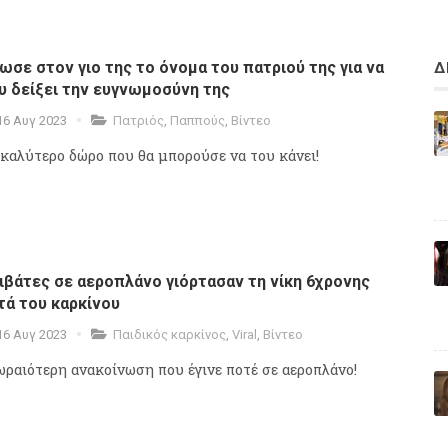
ωσε στον γιο της το όνομα του πατριού της για να
Δ
υ δείξει την ευγνωμοσύνη της
16 Αυγ 2023
Πατριός
,
Παππούς
,
Βίντεο
 καλύτερο δώρο που θα μπορούσε να του κάνει!
ιβάτες σε αεροπλάνο γιόρτασαν τη νίκη 6χρονης
τά του καρκίνου
16 Αυγ 2023
Παιδικός καρκίνος
,
Viral
,
Βίντεο
ωραιότερη ανακοίνωση που έγινε ποτέ σε αεροπλάνο!