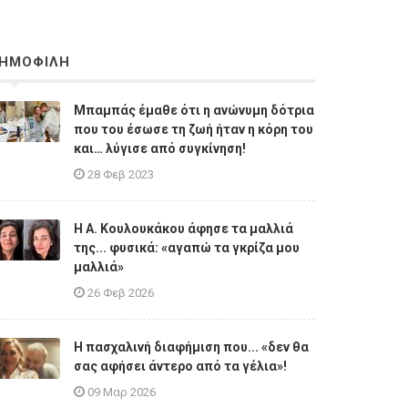
ΗΜΟΦΙΛΗ
Μπαμπάς έμαθε ότι η ανώνυμη δότρια
που του έσωσε τη ζωή ήταν η κόρη του
και… λύγισε από συγκίνηση!
28 Φεβ 2023
Η A. Κουλουκάκου άφησε τα μαλλιά
της... φυσικά: «αγαπώ τα γκρίζα μου
μαλλιά»
26 Φεβ 2026
Η πασχαλινή διαφήμιση που... «δεν θα
σας αφήσει άντερο από τα γέλια»!
09 Μαρ 2026