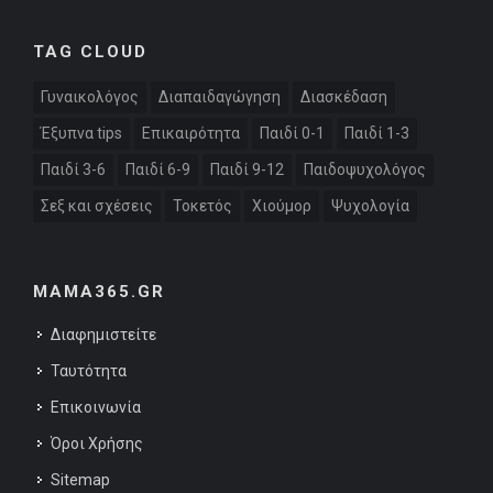
TAG CLOUD
Γυναικολόγος
Διαπαιδαγώγηση
Διασκέδαση
Έξυπνα tips
Επικαιρότητα
Παιδί 0-1
Παιδί 1-3
Παιδί 3-6
Παιδί 6-9
Παιδί 9-12
Παιδοψυχολόγος
Σεξ και σχέσεις
Τοκετός
Χιούμορ
Ψυχολογία
MAMA365.GR
Διαφημιστείτε
Ταυτότητα
Επικοινωνία
Όροι Χρήσης
Sitemap