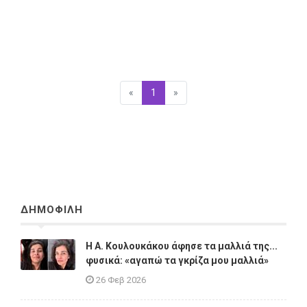
«
Προηγούμενη
1
(επιλεγμένη)
»
Επόμενη
ΔΗΜΟΦΙΛΗ
Η A. Κουλουκάκου άφησε τα μαλλιά της...
φυσικά: «αγαπώ τα γκρίζα μου μαλλιά»
26 Φεβ 2026