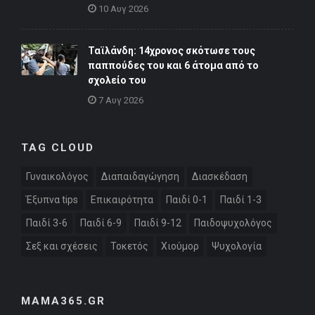
10 Αυγ 2026
Ταϊλάνδη: 14χρονος σκότωσε τους
παππούδες του και 6 άτομα από το
σχολείο του
7 Αυγ 2026
TAG CLOUD
Γυναικολόγος
Διαπαιδαγώγηση
Διασκέδαση
Έξυπνα tips
Επικαιρότητα
Παιδί 0-1
Παιδί 1-3
Παιδί 3-6
Παιδί 6-9
Παιδί 9-12
Παιδοψυχολόγος
Σεξ και σχέσεις
Τοκετός
Χιούμορ
Ψυχολογία
MAMA365.GR