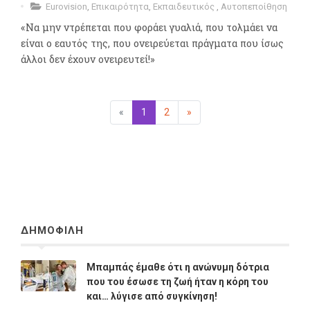
Eurovision
,
Επικαιρότητα
,
Εκπαιδευτικός
,
Αυτοπεποίθηση
«Να μην ντρέπεται που φοράει γυαλιά, που τολμάει να
είναι ο εαυτός της, που ονειρεύεται πράγματα που ίσως
άλλοι δεν έχουν ονειρευτεί!»
«
Προηγούμενη
1
(επιλεγμένη)
2
»
Επόμενη
ΔΗΜΟΦΙΛΗ
Μπαμπάς έμαθε ότι η ανώνυμη δότρια
που του έσωσε τη ζωή ήταν η κόρη του
και… λύγισε από συγκίνηση!