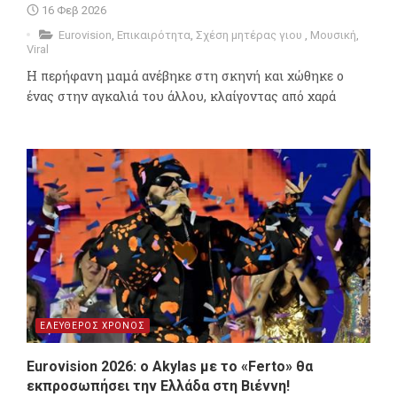
16 Φεβ 2026
Eurovision
,
Επικαιρότητα
,
Σχέση μητέρας γιου
,
Μουσική
,
Viral
Η περήφανη μαμά ανέβηκε στη σκηνή και χώθηκε ο
ένας στην αγκαλιά του άλλου, κλαίγοντας από χαρά
ΕΛΕΥΘΕΡΟΣ ΧΡΟΝΟΣ
Eurovision 2026: ο Akylas με το «Ferto» θα
εκπροσωπήσει την Ελλάδα στη Βιέννη!