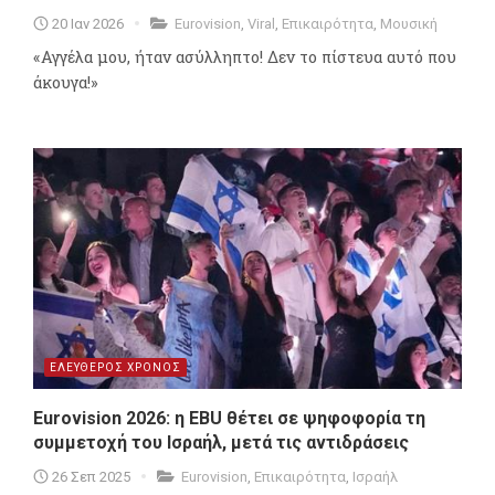
20 Ιαν 2026
Eurovision
,
Viral
,
Επικαιρότητα
,
Μουσική
«Αγγέλα μου, ήταν ασύλληπτο! Δεν το πίστευα αυτό που
άκουγα!»
ΕΛΕΥΘΕΡΟΣ ΧΡΟΝΟΣ
Eurovision 2026: η EBU θέτει σε ψηφοφορία τη
συμμετοχή του Ισραήλ, μετά τις αντιδράσεις
26 Σεπ 2025
Eurovision
,
Επικαιρότητα
,
Ισραήλ