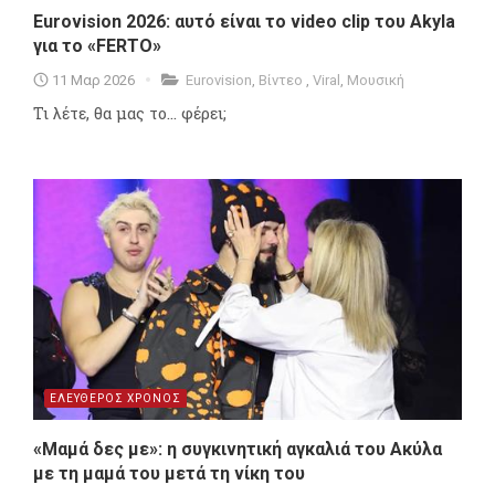
Eurovision 2026: αυτό είναι το video clip του Akyla
για το «FERTO»
11 Μαρ 2026
Eurovision
,
Βίντεο
,
Viral
,
Μουσική
Τι λέτε, θα μας το... φέρει;
ΕΛΕΥΘΕΡΟΣ ΧΡΟΝΟΣ
«Μαμά δες με»: η συγκινητική αγκαλιά του Ακύλα
με τη μαμά του μετά τη νίκη του