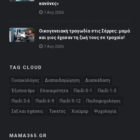
κανόνες»
7 Αυγ 2026
Οικογενειακή τραγωδία στις Σέρρες: μαμά
και γιος έχασαν τη ζωή τους σε τροχαίο!
7 Αυγ 2026
TAG CLOUD
Γυναικολόγος
Διαπαιδαγώγηση
Διασκέδαση
Έξυπνα tips
Επικαιρότητα
Παιδί 0-1
Παιδί 1-3
Παιδί 3-6
Παιδί 6-9
Παιδί 9-12
Παιδοψυχολόγος
Σεξ και σχέσεις
Τοκετός
Χιούμορ
Ψυχολογία
MAMA365.GR