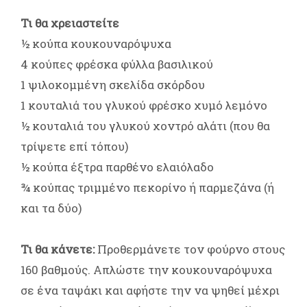
Τι θα χρειαστείτε
½ κούπα κουκουναρόψυχα
4 κούπες φρέσκα φύλλα βασιλικού
1 ψιλοκομμένη σκελίδα σκόρδου
1 κουταλιά του γλυκού φρέσκο χυμό λεμόνο
½ κουταλιά του γλυκού χοντρό αλάτι (που θα
τρίψετε επί τόπου)
½ κούπα έξτρα παρθένο ελαιόλαδο
¾ κούπας τριμμένο πεκορίνο ή παρμεζάνα (ή
και τα δύο)
Τι θα κάνετε:
Προθερμάνετε τον φούρνο στους
160 βαθμούς. Απλώστε την κουκουναρόψυχα
σε ένα ταψάκι και αφήστε την να ψηθεί μέχρι