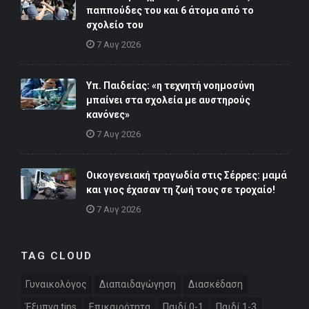
παππούδες του και 6 άτομα από το
σχολείο του
7 Αυγ 2026
Υπ. Παιδείας: «η τεχνητή νοημοσύνη
μπαίνει στα σχολεία με αυστηρούς
κανόνες»
7 Αυγ 2026
Οικογενειακή τραγωδία στις Σέρρες: μαμά
και γιος έχασαν τη ζωή τους σε τροχαίο!
7 Αυγ 2026
TAG CLOUD
Γυναικολόγος
Διαπαιδαγώγηση
Διασκέδαση
Έξυπνα tips
Επικαιρότητα
Παιδί 0-1
Παιδί 1-3