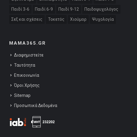
Παιδί 3-6
Παιδί 6-9
Παιδί 9-12
Παιδοψυχολόγος
Σεξ και σχέσεις
Τοκετός
Χιούμορ
Ψυχολογία
MAMA365.GR
Διαφημιστείτε
Ταυτότητα
Επικοινωνία
Όροι Χρήσης
Sitemap
Προσωπικά Δεδομένα