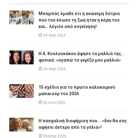
Μπαμπάς έμαθε ότι η ανώνυμη δότρια
που του έσωσε τη ζωή ήταν η κόρη του
και… λύγισε από συγκίνηση!
28 Φεβ 2023
Η A. Κουλουκάκου άφησε τα μαλλιά της...
φυσικά: «αγαπώ τα γκρίζα μου μαλλιά»
26 Φεβ 2026
15 σχέδια για το πρώτο καλοκαιρινό
μανικιούρ του 2026
02 Ιουν 2026
Η πασχαλινή διαφήμιση που... «δεν θα σας
αφήσει άντερο από τα γέλια»!
09 Μαρ 2026