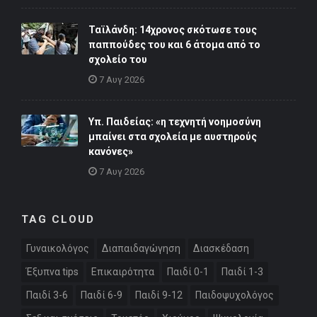
Ταϊλάνδη: 14χρονος σκότωσε τους
παππούδες του και 6 άτομα από το
σχολείο του
7 Αυγ 2026
Υπ. Παιδείας: «η τεχνητή νοημοσύνη
μπαίνει στα σχολεία με αυστηρούς
κανόνες»
7 Αυγ 2026
TAG CLOUD
Γυναικολόγος
Διαπαιδαγώγηση
Διασκέδαση
Έξυπνα tips
Επικαιρότητα
Παιδί 0-1
Παιδί 1-3
Παιδί 3-6
Παιδί 6-9
Παιδί 9-12
Παιδοψυχολόγος