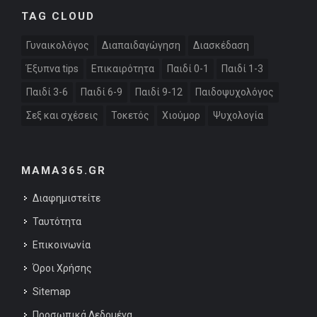
TAG CLOUD
Γυναικολόγος
Διαπαιδαγώγηση
Διασκέδαση
Έξυπνα tips
Επικαιρότητα
Παιδί 0-1
Παιδί 1-3
Παιδί 3-6
Παιδί 6-9
Παιδί 9-12
Παιδοψυχολόγος
Σεξ και σχέσεις
Τοκετός
Χιούμορ
Ψυχολογία
MAMA365.GR
Διαφημιστείτε
Ταυτότητα
Επικοινωνία
Όροι Χρήσης
Sitemap
Προσωπικά Δεδομένα