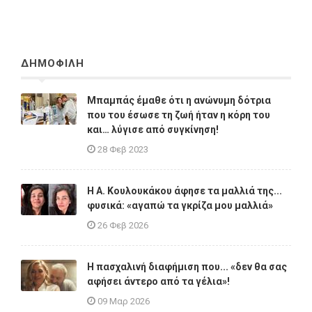
ΔΗΜΟΦΙΛΗ
Μπαμπάς έμαθε ότι η ανώνυμη δότρια
που του έσωσε τη ζωή ήταν η κόρη του
και… λύγισε από συγκίνηση!
28 Φεβ 2023
Η A. Κουλουκάκου άφησε τα μαλλιά της...
φυσικά: «αγαπώ τα γκρίζα μου μαλλιά»
26 Φεβ 2026
Η πασχαλινή διαφήμιση που... «δεν θα σας
αφήσει άντερο από τα γέλια»!
09 Μαρ 2026