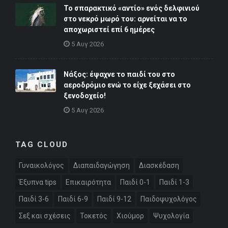
Το σπαρακτικό «αντίο» ενός δελφινιού
στο νεκρό μωρό του: αρνείται να το
αποχωριστεί επί 6 ημέρες
5 Αυγ 2026
Νάξος: έψαχνε το παιδί του στο
αεροδρόμιο ενώ το είχε ξεχάσει στο
ξενοδοχείο!
5 Αυγ 2026
TAG CLOUD
Γυναικολόγος
Διαπαιδαγώγηση
Διασκέδαση
Έξυπνα tips
Επικαιρότητα
Παιδί 0-1
Παιδί 1-3
Παιδί 3-6
Παιδί 6-9
Παιδί 9-12
Παιδοψυχολόγος
Σεξ και σχέσεις
Τοκετός
Χιούμορ
Ψυχολογία