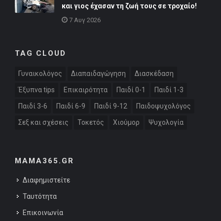
και γιος έχασαν τη ζωή τους σε τροχαίο!
7 Αυγ 2026
TAG CLOUD
Γυναικολόγος
Διαπαιδαγώγηση
Διασκέδαση
Έξυπνα tips
Επικαιρότητα
Παιδί 0-1
Παιδί 1-3
Παιδί 3-6
Παιδί 6-9
Παιδί 9-12
Παιδοψυχολόγος
Σεξ και σχέσεις
Τοκετός
Χιούμορ
Ψυχολογία
MAMA365.GR
Διαφημιστείτε
Ταυτότητα
Επικοινωνία