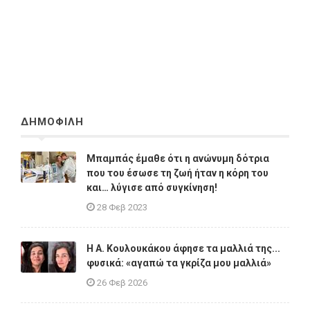
ΔΗΜΟΦΙΛΗ
Μπαμπάς έμαθε ότι η ανώνυμη δότρια
που του έσωσε τη ζωή ήταν η κόρη του
και… λύγισε από συγκίνηση!
28 Φεβ 2023
Η A. Κουλουκάκου άφησε τα μαλλιά της...
φυσικά: «αγαπώ τα γκρίζα μου μαλλιά»
26 Φεβ 2026