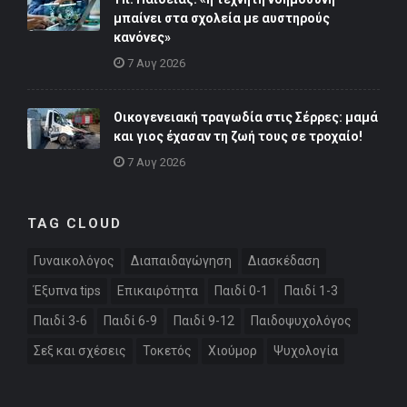
μπαίνει στα σχολεία με αυστηρούς
κανόνες»
7 Αυγ 2026
Οικογενειακή τραγωδία στις Σέρρες: μαμά
και γιος έχασαν τη ζωή τους σε τροχαίο!
7 Αυγ 2026
TAG CLOUD
Γυναικολόγος
Διαπαιδαγώγηση
Διασκέδαση
Έξυπνα tips
Επικαιρότητα
Παιδί 0-1
Παιδί 1-3
Παιδί 3-6
Παιδί 6-9
Παιδί 9-12
Παιδοψυχολόγος
Σεξ και σχέσεις
Τοκετός
Χιούμορ
Ψυχολογία