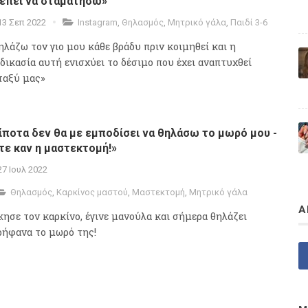
έπει να σταματήσω»
13 Σεπ 2022
Instagram
,
Θηλασμός
,
Μητρικό γάλα
,
Παιδί 3-6
ηλάζω τον γιο μου κάθε βράδυ πριν κοιμηθεί και η
αδικασία αυτή ενισχύει το δέσιμο που έχει αναπτυχθεί
ταξύ μας»
ίποτα δεν θα με εμποδίσει να θηλάσω το μωρό μου -
τε καν η μαστεκτομή!»
27 Ιουλ 2022
Θηλασμός
,
Καρκίνος μαστού
,
Μαστεκτομή
,
Μητρικό γάλα
Α
κησε τον καρκίνο, έγινε μανούλα και σήμερα θηλάζει
ρήφανα το μωρό της!