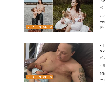
πρ
«Θ
δι
με
ΜΕΤΑ ΤΟΝ ΤΟΚΕΤΟ
«Τ
ού
Νί
ΜΕΤΑ ΤΟΝ ΤΟΚΕΤΟ
πε