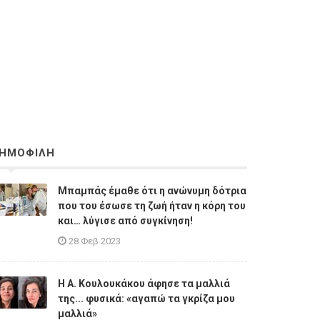
ΗΜΟΦΙΛΗ
Μπαμπάς έμαθε ότι η ανώνυμη δότρια
που του έσωσε τη ζωή ήταν η κόρη του
και… λύγισε από συγκίνηση!
28 Φεβ 2023
Η A. Κουλουκάκου άφησε τα μαλλιά
της... φυσικά: «αγαπώ τα γκρίζα μου
μαλλιά»