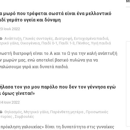
Μ
α μωρό που τρέφεται σωστά είναι ένα μελλοντικό
ιδί γεμάτο υγεία και δύναμη
23 Ιουλ 2022
Ανάπτυξη
,
Γλυκές συνταγές
,
Διατροφή
,
Ευτυχισμένα παιδιά
,
τρικό γάλα
,
Οικογένεια
,
Παιδί 0-1
,
Παιδί 1-3
,
Πένθος
,
Υγιή παιδιά
σωστή διατροφή είναι το Α και το Ω για την καλή ανάπτυξή
ν μωρών μας, ενώ αποτελεί βασικό πυλώνα για να
γαλώσουμε γερά και δυνατά παιδιά.
ήλασα τον γιο μου παρόλο που δεν τον γέννησα εγώ
κι όμως γίνεται!»
14 Ιουν 2022
Θηλασμός
,
Μητρικό γάλα
,
Παρένθετη μητέρα
,
Προσωπικές
ρτυρίες
,
Συμβουλές
«πρόκληση γαλουχίας» δίνει τη δυνατότητα στις γυναίκες