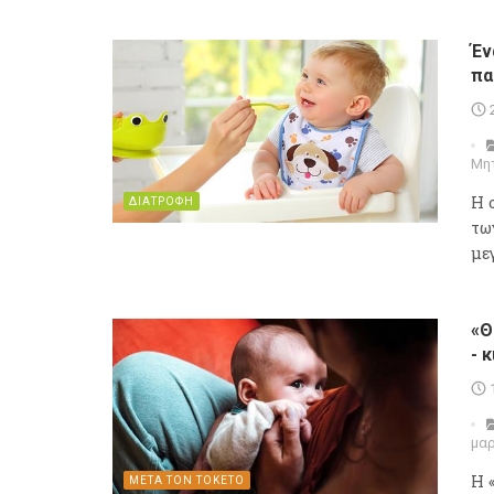
Έν
πα
Μη
Η 
ΔΙΑΤΡΟΦΗ
τω
με
«Θ
- 
μα
Η 
ΜΕΤΑ ΤΟΝ ΤΟΚΕΤΟ