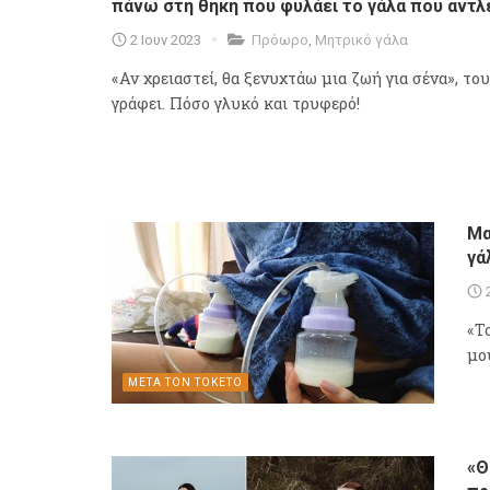
πάνω στη θήκη που φυλάει το γάλα που αντλ
2 Ιουν 2023
Πρόωρο
,
Μητρικό γάλα
«Αν χρειαστεί, θα ξενυχτάω μια ζωή για σένα», του
γράφει. Πόσο γλυκό και τρυφερό!
Μα
γά
«T
μο
ΜΕΤΑ ΤΟΝ ΤΟΚΕΤΟ
«Θ