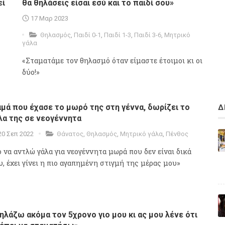
εί
θα θηλάσεις είσαι εσύ και το παιδί σου»
17 Μαρ 2023
Θηλασμός
,
Παιδί 0-1
,
Παιδί 1-3
,
Παιδί 3-6
,
Μητρικό
γάλα
«Σταματάμε τον θηλασμό όταν είμαστε έτοιμοι κι οι
δύο!»
μά που έχασε το μωρό της στη γέννα, δωρίζει το
Δ
λα της σε νεογέννητα
20 Σεπ 2022
Θάνατος
,
Θηλασμός
,
Μητρικό γάλα
,
Πένθος
o να αντλώ γάλα για νεογέννητα μωρά που δεν είναι δικά
υ, έχει γίνει η πιο αγαπημένη στιγμή της μέρας μου»
ηλάζω ακόμα τον 5χρονο γιο μου κι ας μου λένε ότι