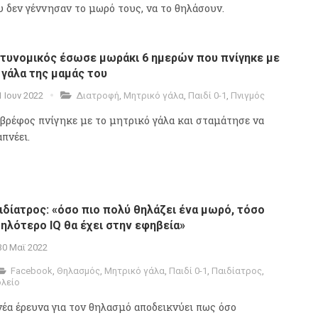
υ δεν γέννησαν το μωρό τους, να το θηλάσουν.
τυνομικός έσωσε μωράκι 6 ημερών που πνίγηκε με
 γάλα της μαμάς του
1 Ιουν 2022
Διατροφή
,
Μητρικό γάλα
,
Παιδί 0-1
,
Πνιγμός
 βρέφος πνίγηκε με το μητρικό γάλα και σταμάτησε να
πνέει.
ιδίατρος: «όσο πιο πολύ θηλάζει ένα μωρό, τόσο
ηλότερο IQ θα έχει στην εφηβεία»
30 Μαϊ 2022
Facebook
,
Θηλασμός
,
Μητρικό γάλα
,
Παιδί 0-1
,
Παιδίατρος
,
λείο
νέα έρευνα για τον θηλασμό αποδεικνύει πως όσο