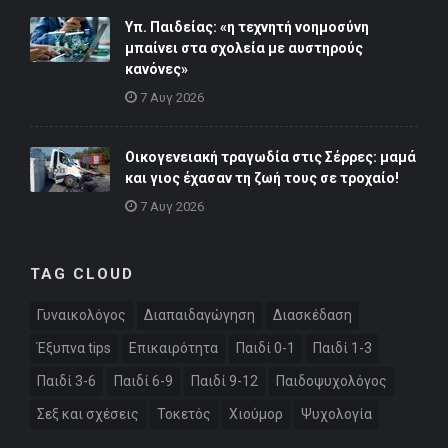
Υπ. Παιδείας: «η τεχνητή νοημοσύνη
μπαίνει στα σχολεία με αυστηρούς
κανόνες»
7 Αυγ 2026
Οικογενειακή τραγωδία στις Σέρρες: μαμά
και γιος έχασαν τη ζωή τους σε τροχαίο!
7 Αυγ 2026
TAG CLOUD
Γυναικολόγος
Διαπαιδαγώγηση
Διασκέδαση
Έξυπνα tips
Επικαιρότητα
Παιδί 0-1
Παιδί 1-3
Παιδί 3-6
Παιδί 6-9
Παιδί 9-12
Παιδοψυχολόγος
Σεξ και σχέσεις
Τοκετός
Χιούμορ
Ψυχολογία