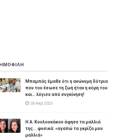
ΗΜΟΦΙΛΗ
Μπαμπάς έμαθε ότι η ανώνυμη δότρια
που του έσωσε τη ζωή ήταν η κόρη του
και… λύγισε από συγκίνηση!
28 Φεβ 2023
Η A. Κουλουκάκου άφησε τα μαλλιά
της... φυσικά: «αγαπώ τα γκρίζα μου
μαλλιά»