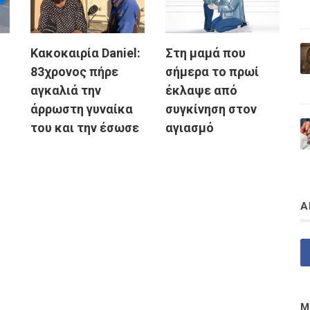
Κακοκαιρία Daniel:
Στη μαμά που
83χρονος πήρε
σήμερα το πρωί
αγκαλιά την
έκλαψε από
άρρωστη γυναίκα
συγκίνηση στον
του και την έσωσε
αγιασμό
Α
Μ