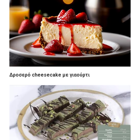
Δροσερό cheesecake με γιαούρτι