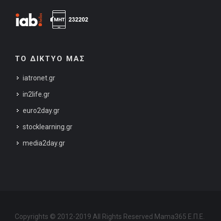
ΤΟ ΔΙΚΤΥΟ ΜΑΣ
iatronet.gr
in2life.gr
euro2day.gr
stocklearning.gr
media2day.gr
Copyrights © 2012-2019 All Rights Reserved Mama365 Ε.Π.Ε.