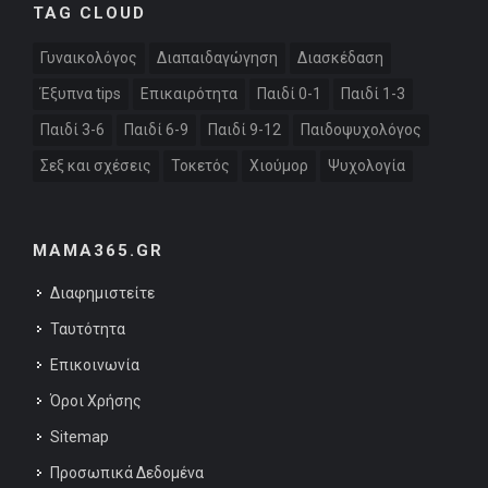
TAG CLOUD
Γυναικολόγος
Διαπαιδαγώγηση
Διασκέδαση
Έξυπνα tips
Επικαιρότητα
Παιδί 0-1
Παιδί 1-3
Παιδί 3-6
Παιδί 6-9
Παιδί 9-12
Παιδοψυχολόγος
Σεξ και σχέσεις
Τοκετός
Χιούμορ
Ψυχολογία
MAMA365.GR
Διαφημιστείτε
Ταυτότητα
Επικοινωνία
Όροι Χρήσης
Sitemap
Προσωπικά Δεδομένα