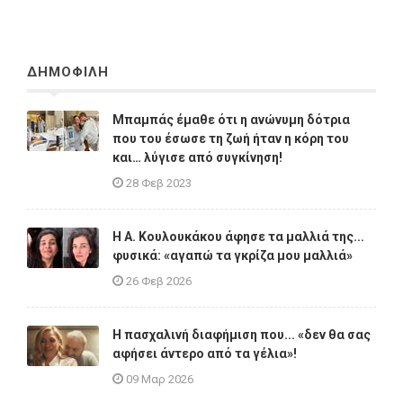
ΔΗΜΟΦΙΛΗ
Μπαμπάς έμαθε ότι η ανώνυμη δότρια
που του έσωσε τη ζωή ήταν η κόρη του
και… λύγισε από συγκίνηση!
28 Φεβ 2023
Η A. Κουλουκάκου άφησε τα μαλλιά της...
φυσικά: «αγαπώ τα γκρίζα μου μαλλιά»
26 Φεβ 2026
Η πασχαλινή διαφήμιση που... «δεν θα σας
αφήσει άντερο από τα γέλια»!
09 Μαρ 2026