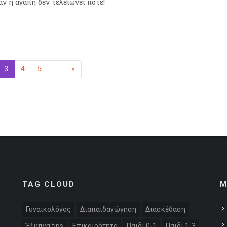
αν η αγάπη δεν τελειώνει ποτέ!
η
3
(επιλεγμένη)
4
5
...
»
Επόμενη
TAG CLOUD
M
Γυναικολόγος
Διαπαιδαγώγηση
Διασκέδαση
Έξυπνα tips
Επικαιρότητα
Παιδί 0-1
Παιδί 1-3