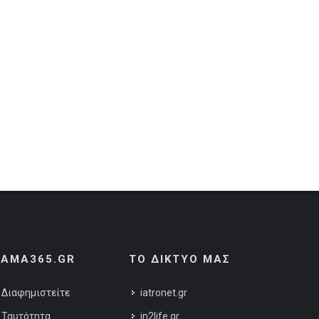
AMA365.GR
ΤΟ ΔΙΚΤΥΟ ΜΑΣ
Διαφημιστείτε
iatronet.gr
Ταυτότητα
in2life.gr