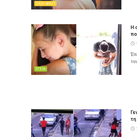
ΟΛΟΙ ΜΑΖΙ
Η 
πο
Έπ
το
ΥΓΕΙΑ
Γε
τη