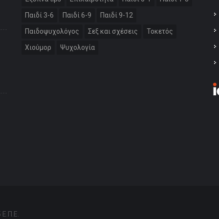
Παιδί 3-6
Παιδί 6-9
Παιδί 9-12
Παιδοψυχολόγος
Σεξ και σχέσεις
Τοκετός
Χιούμορ
Ψυχολογία
:
Ε.Π.Ε.