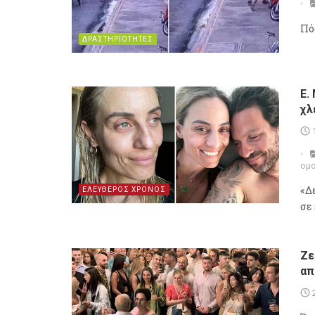
Πό
ΔΡΑΣΤΗΡΙΟΤΗΤΕΣ
Ε.
χλ
ομ
«Δ
ΕΛΕΥΘΕΡΟΣ ΧΡΟΝΟΣ
σε 
Ζε
απ