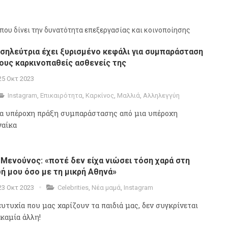
που δίνει την δυνατότητα επεξεργασίας και κοινοποίησης
σηλεύτρια έχει ξυρισμένο κεφάλι για συμπαράσταση
ους καρκινοπαθείς ασθενείς της
25 Οκτ 2023
Instagram
,
Επικαιρότητα
,
Καρκίνος
,
Μαλλιά
,
Αλληλεγγύη
α υπέροχη πράξη συμπαράστασης από μια υπέροχη
ναίκα
 Μενούνος: «ποτέ δεν είχα νιώσει τόση χαρά στη
ή μου όσο με τη μικρή Αθηνά»
23 Οκτ 2023
Celebrities
,
Νέα μαμά
,
Instagram
ευτυχία που μας χαρίζουν τα παιδιά μας, δεν συγκρίνεται
 καμία άλλη!