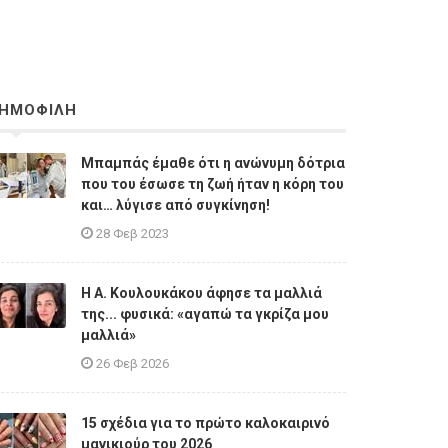
ΗΜΟΦΙΛΗ
Μπαμπάς έμαθε ότι η ανώνυμη δότρια
που του έσωσε τη ζωή ήταν η κόρη του
και… λύγισε από συγκίνηση!
28 Φεβ 2023
Η A. Κουλουκάκου άφησε τα μαλλιά
της... φυσικά: «αγαπώ τα γκρίζα μου
μαλλιά»
26 Φεβ 2026
15 σχέδια για το πρώτο καλοκαιρινό
μανικιούρ του 2026