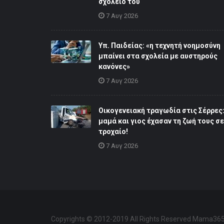
σχολείο του
7 Αυγ 2026
Υπ. Παιδείας: «η τεχνητή νοημοσύνη
μπαίνει στα σχολεία με αυστηρούς
κανόνες»
7 Αυγ 2026
Οικογενειακή τραγωδία στις Σέρρες
μαμά και γιος έχασαν τη ζωή τους σε
τροχαίο!
7 Αυγ 2026
Copyrights © 2012-2019 All Rights Reserved Mama365 