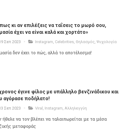
πως κι αν επιλέξεις να ταΐσεις το μωρό σου,
μασία έχει να είναι καλά και χορτάτο»
19 Σεπ 2023
Instagram
,
Celebrities
,
Θηλασμός
,
Ψυχολογία
μασία δεν έχει το πώς, αλλά το αποτέλεσμα!
χρονος έγινε φίλος με υπάλληλο βενζινάδικου και
υ αγόρασε ποδήλατο!
13 Σεπ 2023
Viral
,
Instagram
,
Αλληλεγγύη
ν ήθελε να τον βλέπει να ταλαιπωρείται με τα μέσα
ζικής μεταφοράς