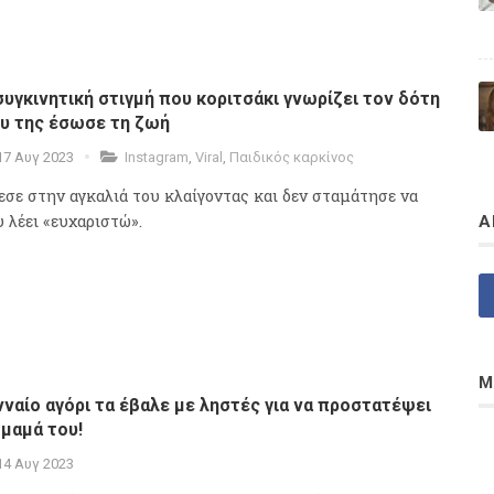
συγκινητική στιγμή που κοριτσάκι γνωρίζει τον δότη
υ της έσωσε τη ζωή
17 Αυγ 2023
Instagram
,
Viral
,
Παιδικός καρκίνος
εσε στην αγκαλιά του κλαίγοντας και δεν σταμάτησε να
υ λέει «ευχαριστώ».
Α
Μ
νναίο αγόρι τα έβαλε με ληστές για να προστατέψει
 μαμά του!
14 Αυγ 2023