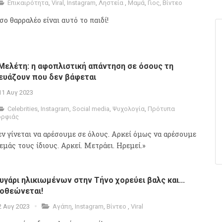
Επικαιρότητα
,
Viral
,
Instagram
,
Ληστεία
,
Μαμά
,
Γιος
,
Βίντεο
σο θαρραλέο είναι αυτό το παιδί!
 Μελέτη: η αφοπλιστική απάντηση σε όσους τη
ευάζουν που δεν βάφεται
11 Αυγ 2023
Celebrities
,
Instagram
,
Social media
,
Ψυχολογία
,
Πρότυπα
ορφιάς
εν γίνεται να αρέσουμε σε όλους. Αρκεί όμως να αρέσουμε
εμάς τους ίδιους. Αρκεί. Μετράει. Ηρεμεί.»
υγάρι ηλικιωμένων στην Τήνο χορεύει βαλς και...
οθεώνεται!
2 Αυγ 2023
Αγάπη
,
Instagram
,
Βίντεο
,
Viral