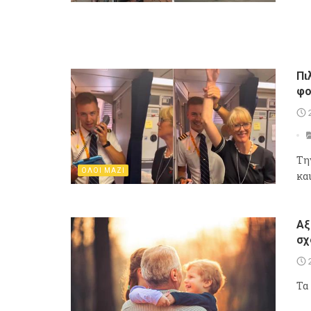
Πι
φο
Τη
ΟΛΟΙ ΜΑΖΙ
κα
Αξ
σχ
Τα 