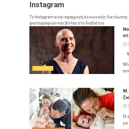
Instagram
Το Instagram είναι εφαρμογή κοινωνικής δικτύωσης 
φωτογραφιών και βίντεο στο διαδίκτυο.
Νο
στ
Μι
ΟΛΟΙ ΜΑΖΙ
γυ
Μ.
ζω
Η 
με