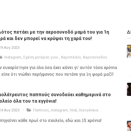
λότος πετάει με την αεροσυνοδό μαμά του για 1η
Δ
ρά και δεν μπορεί να κρύψει τη χαρά του!
29 Αυγ 2023
Instagram
,
Σχέση μητέρας γιου
,
Αεροπλάνο
,
Αεροσυνοδός
ν ευχαρίστησε για όλα όσα έχει κάνει γι' αυτόν τόσα χρόνια
ι είπε ότι νιώθει περήφανος που πετάνε για 1η φορά μαζί!
ιολάτρευτος παππούς συνοδεύει καθημερινά στο
ολείο όλα του τα εγγόνια!
24 Αυγ 2023
Παππούς
,
Instagram
,
Viral
,
Οικογένεια
πηγαίνει κάθε πρωί στο σχολείο, εδώ και 15 χρόνια!