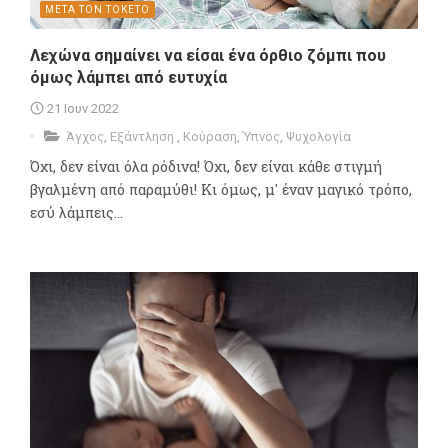
ΜΕΤΑ ΤΟΝ ΤΟΚΕΤΟ
Λεχώνα σημαίνει να είσαι ένα όρθιο ζόμπι που
όμως λάμπει από ευτυχία
21 Ιουν 2022
Άγχος
,
Εξάντληση
,
Κούραση
,
Ύπνος
,
Ψυχολογία
Όχι, δεν είναι όλα ρόδινα! Όχι, δεν είναι κάθε στιγμή
βγαλμένη από παραμύθι! Κι όμως, μ' έναν μαγικό τρόπο,
εσύ λάμπεις...