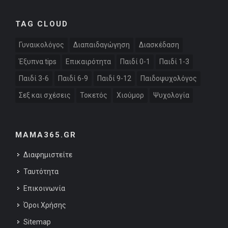
TAG CLOUD
Γυναικολόγος
Διαπαιδαγώγηση
Διασκέδαση
Έξυπνα tips
Επικαιρότητα
Παιδί 0-1
Παιδί 1-3
Παιδί 3-6
Παιδί 6-9
Παιδί 9-12
Παιδοψυχολόγος
Σεξ και σχέσεις
Τοκετός
Χιούμορ
Ψυχολογία
MAMA365.GR
Διαφημιστείτε
Ταυτότητα
Επικοινωνία
Όροι Χρήσης
Sitemap