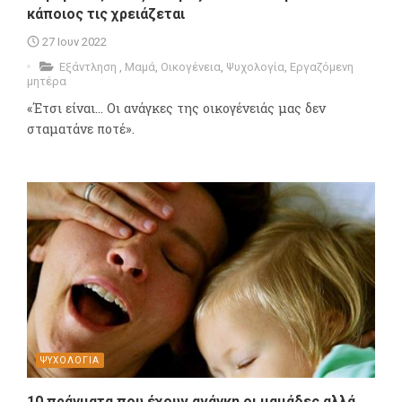
κάποιος τις χρειάζεται
27 Ιουν 2022
Εξάντληση
,
Μαμά
,
Οικογένεια
,
Ψυχολογία
,
Εργαζόμενη
μητέρα
«Έτσι είναι… Οι ανάγκες της οικογένειάς μας δεν
σταματάνε ποτέ».
ΨΥΧΟΛΟΓΙΑ
10 πράγματα που έχουν ανάγκη οι μαμάδες αλλά