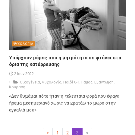
ΨΥΧΟΛΟΓΙΑ
Υπάρχουν μέρες που η μητρότητα σε φτάνει στα
όρια της κατάρρευσης
2 Ιουν 2022
Οικογένεια
,
Ψυχολογία
,
Παιδί 0-1
,
Γάμος
,
Εξάντληση
,
Κούραση
«Δεν θυμάμαι πότε ήταν η τελευταία φορά που έφαγα
ήρεμα μεσημεριανό χωρίς να κρατάω το μωρό στην
αγκαλιά μου»
«
Προηγούμενη
1
2
3
(επιλεγμένη)
»
Επόμενη