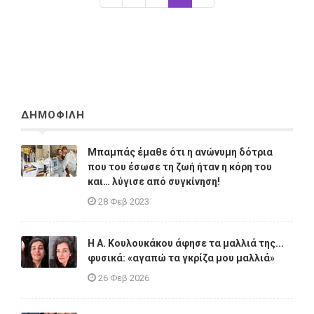
ΔΗΜΟΦΙΛΗ
Μπαμπάς έμαθε ότι η ανώνυμη δότρια
που του έσωσε τη ζωή ήταν η κόρη του
και… λύγισε από συγκίνηση!
28 Φεβ 2023
Η A. Κουλουκάκου άφησε τα μαλλιά της...
φυσικά: «αγαπώ τα γκρίζα μου μαλλιά»
26 Φεβ 2026