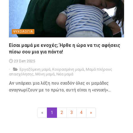
ΨΥΧΟΛΟΓΙΑ
Είσαι μαμά με ενοχές; Ήρθε η ώρα να τις αφήσεις
πίσω σου μια για πάντα!
23 Σεπ 2025
Εργαζόμενη μαμά
,
Κουρασμένη μαμά
,
Μαμά πλήρους
απασχόλησης
,
Μόνη μαμά
,
Νέα μαμά
Αν υπάρχει μια λέξη που σχεδόν όλες οι μαμάδες
αναγνωρίζουν με το πρώτο, αυτή είναι η «ενοχή»...
«
Προηγούμενη
1
(επιλεγμένη)
2
3
4
»
Επόμενη