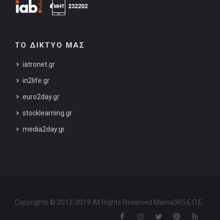
ΤΟ ΔΙΚΤΥΟ ΜΑΣ
iatronet.gr
in2life.gr
euro2day.gr
stocklearning.gr
media2day.gr
Copyrights © 2012-2019 All Rights Reserved Mama365 Ε.Π.Ε.