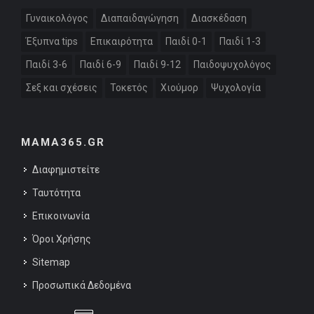
Γυναικολόγος
Διαπαιδαγώγηση
Διασκέδαση
Έξυπνα tips
Επικαιρότητα
Παιδί 0-1
Παιδί 1-3
Παιδί 3-6
Παιδί 6-9
Παιδί 9-12
Παιδοψυχολόγος
Σεξ και σχέσεις
Τοκετός
Χιούμορ
Ψυχολογία
MAMA365.GR
Διαφημιστείτε
Ταυτότητα
Επικοινωνία
Όροι Χρήσης
Sitemap
Προσωπικά Δεδομένα