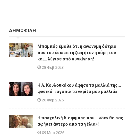
ΔΗΜΟΦΙΛΗ
Μπαμπάς έμαθε ότι η ανώνυμη δότρια
που του έσωσε τη ζωή ήταν η κόρη του
και… λύγισε από συγκίνηση!
28 Φεβ 2023
Η A. Κουλουκάκου άφησε τα μαλλιά της...
φυσικά: «αγαπώ τα γκρίζα μου μαλλιά»
26 Φεβ 2026
Η πασχαλινή διαφήμιση που... «δεν θα σας
αφήσει άντερο από τα γέλια»!
09 Μαρ 2026