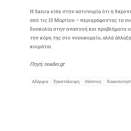
Η Sanra είπε στην αστυνομία ότι η 9χρον
από τις 15 Μαρτίου – περιγράφοντας τα σ
δυσκολία στην αναπνοή και προβλήματα ισ
την κόρη της στο νοσοκομείο, αλλά άλλαξ
κοιμάται.
Πηγή: reader.gr
Αδέρφια
Εγκατάλειψη
Θάνατος
Κακοποίησ