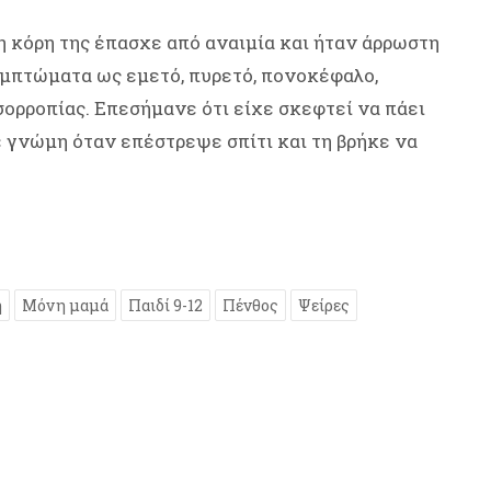
η κόρη της έπασχε από αναιμία και ήταν άρρωστη
υμπτώματα ως εμετό, πυρετό, πονοκέφαλο,
ορροπίας. Επεσήμανε ότι είχε σκεφτεί να πάει
ε γνώμη όταν επέστρεψε σπίτι και τη βρήκε να
η
Μόνη μαμά
Παιδί 9-12
Πένθος
Ψείρες