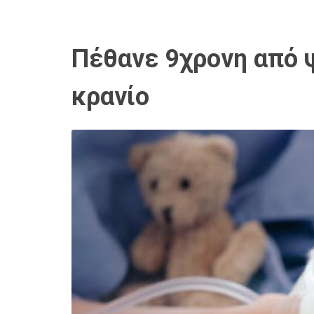
Πέθανε 9χρονη από ψ
κρανίο