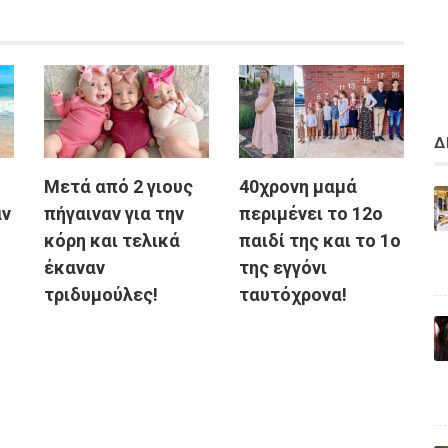
Δ
Μετά από 2 γιους
40χρονη μαμά
αν
πήγαιναν για την
περιμένει το 12ο
κόρη και τελικά
παιδί της και το 1ο
έκαναν
της εγγόνι
τριδυμούλες!
ταυτόχρονα!