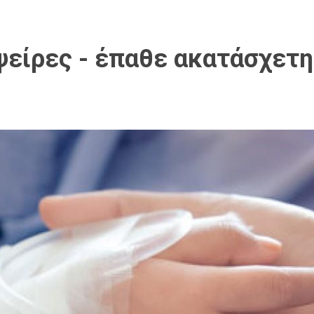
είρες - έπαθε ακατάσχετη