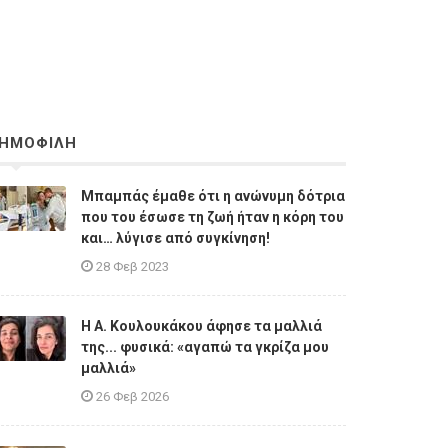
ΗΜΟΦΙΛΗ
Μπαμπάς έμαθε ότι η ανώνυμη δότρια
που του έσωσε τη ζωή ήταν η κόρη του
και… λύγισε από συγκίνηση!
28 Φεβ 2023
Η A. Κουλουκάκου άφησε τα μαλλιά
της... φυσικά: «αγαπώ τα γκρίζα μου
μαλλιά»
26 Φεβ 2026