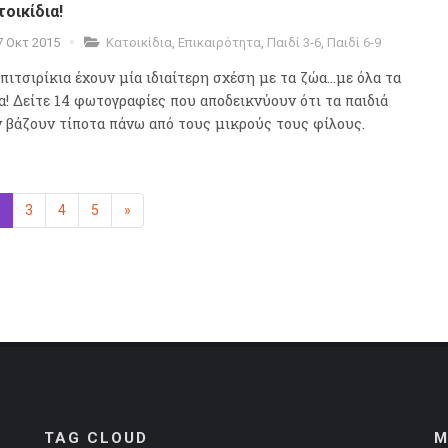
τοικίδια!
7 Οκτ 2015
Κατοικίδια
,
Επικαιρότητα
,
Παιδί 3-6
,
Παιδί 6-9
πιτσιρίκια έχουν μία ιδιαίτερη σχέση με τα ζώα...με όλα τα
α! Δείτε 14 φωτογραφίες που αποδεικνύουν ότι τα παιδιά
ν βάζουν τίποτα πάνω από τους μικρούς τους φίλους.
ενη
(επιλεγμένη)
3
4
5
»
Επόμενη
TAG CLOUD
M