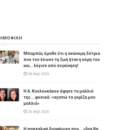
ΗΜΟΦΙΛΗ
Μπαμπάς έμαθε ότι η ανώνυμη δότρια
που του έσωσε τη ζωή ήταν η κόρη του
και… λύγισε από συγκίνηση!
28 Φεβ 2023
Η A. Κουλουκάκου άφησε τα μαλλιά
της... φυσικά: «αγαπώ τα γκρίζα μου
μαλλιά»
26 Φεβ 2026
Η πασχαλινή διαφήμιση που... «δεν θα