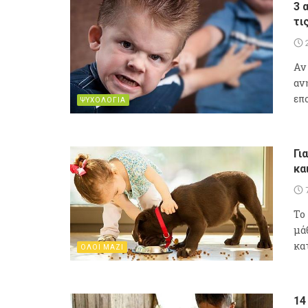
3 
τι
Αν
αν
επ
ΨΥΧΟΛΟΓΙΑ
Γι
κα
To
μά
κατ
ΟΛΟΙ ΜΑΖΙ
14