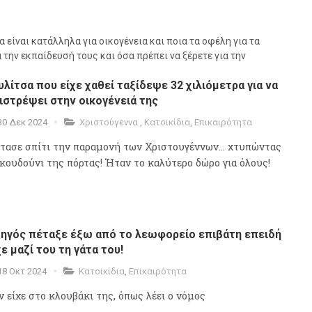
α είναι κατάλληλα για οικογένεια και ποια τα οφέλη για τα
την εκπαίδευσή τους και όσα πρέπει να ξέρετε για την
υλίτσα που είχε χαθεί ταξίδεψε 32 χιλιόμετρα για να
ιστρέψει στην οικογένειά της
30 Δεκ 2024
Χριστούγεννα
,
Κατοικίδια
,
Επικαιρότητα
τασε σπίτι την παραμονή των Χριστουγέννων... χτυπώντας
 κουδούνι της πόρτας! Ήταν το καλύτερο δώρο για όλους!
ηγός πέταξε έξω από το λεωφορείο επιβάτη επειδή
χε μαζί του τη γάτα του!
18 Οκτ 2024
Κατοικίδια
,
Επικαιρότητα
ν είχε στο κλουβάκι της, όπως λέει ο νόμος