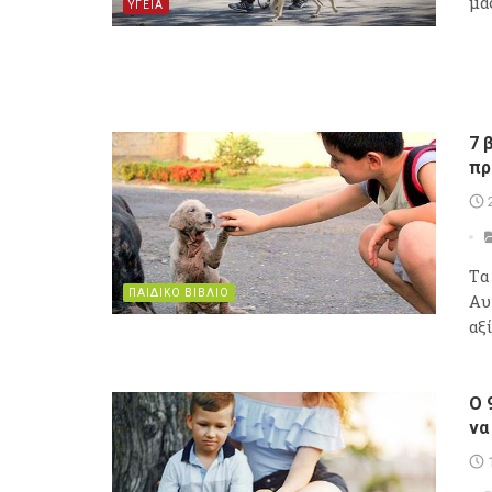
μας
ΥΓΕΙΑ
7 
πρ
Tα
ΠΑΙΔΙΚΟ ΒΙΒΛΙΟ
Aυ
αξί
Ο 
να