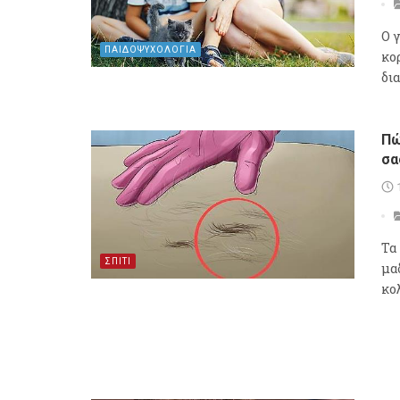
Ο γ
ΠΑΙΔΟΨΥΧΟΛΟΓΙΑ
κο
δι
Πώ
σα
Τα
ΣΠΙΤΙ
μαδ
κο