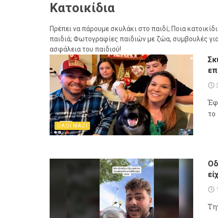
Κατοικίδια
Πρέπει να πάρουμε σκυλάκι στο παιδί; Ποια κατοικίδι
παιδιά; Φωτογραφίες παιδιών με ζώα, συμβουλές για 
ασφάλεια του παιδιού!
Σκ
επ
Έφ
το
ΟΛΟΙ ΜΑΖΙ
Οδ
εί
Τη