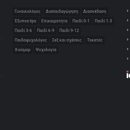
Γυναικολόγος
Διαπαιδαγώγηση
Διασκέδαση
Έξυπνα tips
Επικαιρότητα
Παιδί 0-1
Παιδί 1-3
Παιδί 3-6
Παιδί 6-9
Παιδί 9-12
Παιδοψυχολόγος
Σεξ και σχέσεις
Τοκετός
Χιούμορ
Ψυχολογία
: