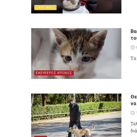
ΟΛΟΙ ΜΑΖΙ
Βα
το
Tα
ΕΛΕΥΘΕΡΟΣ ΧΡΟΝΟΣ
Θε
να
Τε
δι