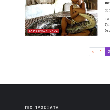
κα
Τα 
ζώ
δε
ΕΛΕΥΘΕΡΟΣ ΧΡΟΝΟΣ
«
Προηγούμ
1
2
ΠΙΟ ΠΡΟΣΦΑΤΑ