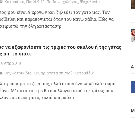
Κατοικίδια
,
Παιδί 9-12
,
Παιδοψυχολόγος
,
Ψυχολογία
ιος μου είναι 9 χρονών και ζηλεύει τον γάτο μας. Τον
ροϊδεύει και παραπονιέται όταν του κάνω χάδια. Πώς να
αχειριστώ την όλη κατάσταση;
ς να εξαφανίσετε τις τρίχες του σκύλου ή της γάτας
ς απ' το σπίτι
10 Απρ 2018
Α
DIY
,
Κατοικίδια
,
Καθαριότητα σπιτιού
,
Κατοικίδια
 λατρεύουμε τα ζώα μας, αλλά έχουν ένα κακό ελάττωμα:
άνε. Μ' αυτά τα tips θα απαλλαγείτε απ' τις τρίχες που
λλάνε σε υφάσματα, χαλιά και ρούχα.
Μ