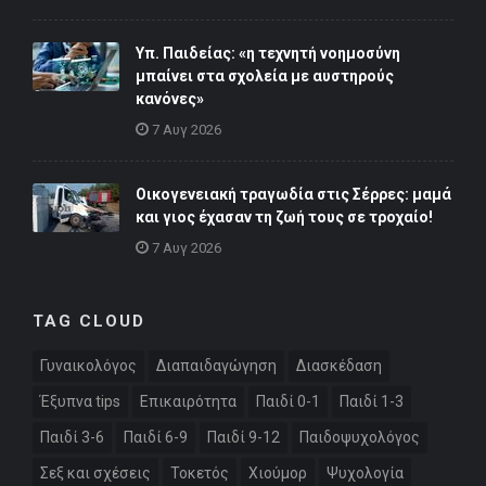
Υπ. Παιδείας: «η τεχνητή νοημοσύνη
μπαίνει στα σχολεία με αυστηρούς
κανόνες»
7 Αυγ 2026
Οικογενειακή τραγωδία στις Σέρρες: μαμά
και γιος έχασαν τη ζωή τους σε τροχαίο!
7 Αυγ 2026
TAG CLOUD
Γυναικολόγος
Διαπαιδαγώγηση
Διασκέδαση
Έξυπνα tips
Επικαιρότητα
Παιδί 0-1
Παιδί 1-3
Παιδί 3-6
Παιδί 6-9
Παιδί 9-12
Παιδοψυχολόγος
Σεξ και σχέσεις
Τοκετός
Χιούμορ
Ψυχολογία