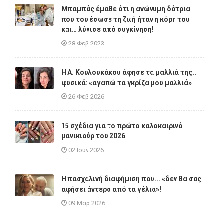
Μπαμπάς έμαθε ότι η ανώνυμη δότρια
που του έσωσε τη ζωή ήταν η κόρη του
και… λύγισε από συγκίνηση!
28 Φεβ 2023
Η A. Κουλουκάκου άφησε τα μαλλιά της...
φυσικά: «αγαπώ τα γκρίζα μου μαλλιά»
26 Φεβ 2026
15 σχέδια για το πρώτο καλοκαιρινό
μανικιούρ του 2026
02 Ιουν 2026
Η πασχαλινή διαφήμιση που... «δεν θα σας
αφήσει άντερο από τα γέλια»!
09 Μαρ 2026