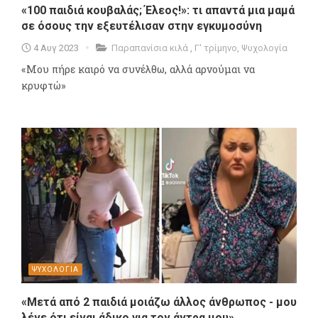
«100 παιδιά κουβαλάς; Έλεος!»: τι απαντά μια μαμά
σε όσους την εξευτέλισαν στην εγκυμοσύνη
4 Αυγ 2023
Παραπανίσια κιλά
,
Γ' τρίμηνο
,
Ψυχολογία
«Μου πήρε καιρό να συνέλθω, αλλά αρνούμαι να
κρυφτώ»
ΨΥΧΟΛΟΓΙΑ
«Μετά από 2 παιδιά μοιάζω άλλος άνθρωπος - μου
λένε ότι είναι άδικο για τον άντρα μου»