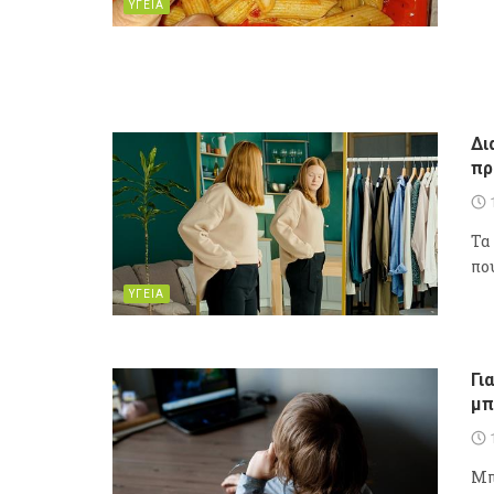
ΥΓΕΙΑ
Δι
πρ
Τα
που
ΥΓΕΙΑ
Γι
μπ
Μπ