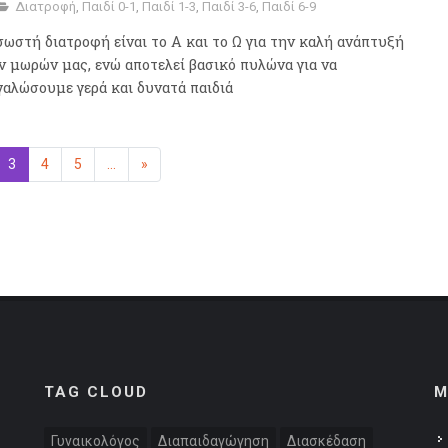
Διατροφή
,
Παιδί 0-1
,
Παιδί 1-3
,
Παιδί 3-6
,
Παιδί 6-9
σωστή διατροφή είναι το Α και το Ω για την καλή ανάπτυξή
ν μωρών μας, ενώ αποτελεί βασικό πυλώνα για να
γαλώσουμε γερά και δυνατά παιδιά
η
3
(επιλεγμένη)
4
5
...
»
Επόμενη
TAG CLOUD
M
Γυναικολόγος
Διαπαιδαγώγηση
Διασκέδαση