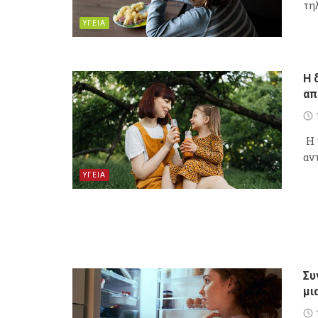
τη
ΥΓΕΙΑ
Η 
απ
Η 
αν
ΥΓΕΙΑ
Συ
μι