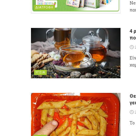
Ne
ΔΙΑΤΡΟΦΗ
παι
4 
πο
Είν
χα
ΥΓΕΙΑ
Θε
γε
To