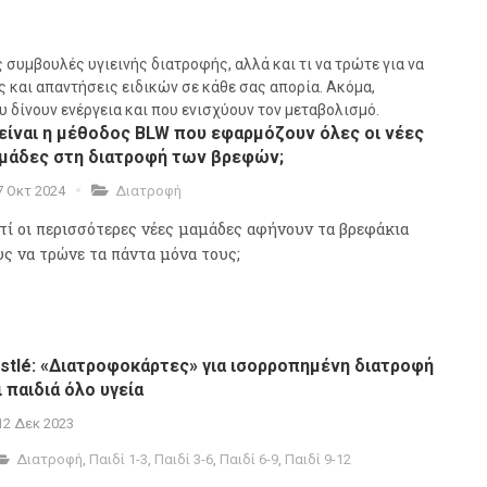
 συμβουλές υγιεινής διατροφής, αλλά και τι να τρώτε για να
 και απαντήσεις ειδικών σε κάθε σας απορία. Ακόμα,
 δίνουν ενέργεια και που ενισχύουν τον μεταβολισμό.
 είναι η μέθοδος BLW που εφαρμόζουν όλες οι νέες
μάδες στη διατροφή των βρεφών;
7 Οκτ 2024
Διατροφή
ατί οι περισσότερες νέες μαμάδες αφήνουν τα βρεφάκια
υς να τρώνε τα πάντα μόνα τους;
stlé: «Διατροφοκάρτες» για ισορροπημένη διατροφή
ι παιδιά όλο υγεία
12 Δεκ 2023
Διατροφή
,
Παιδί 1-3
,
Παιδί 3-6
,
Παιδί 6-9
,
Παιδί 9-12