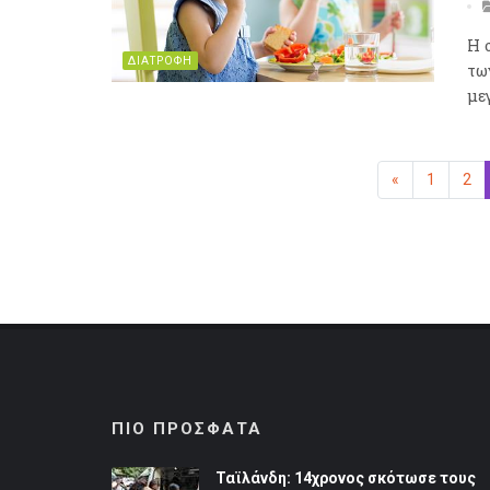
Η 
ΔΙΑΤΡΟΦΗ
τω
με
«
Προηγούμεν
1
2
ΠΙΟ ΠΡΟΣΦΑΤΑ
Ταϊλάνδη: 14χρονος σκότωσε τους