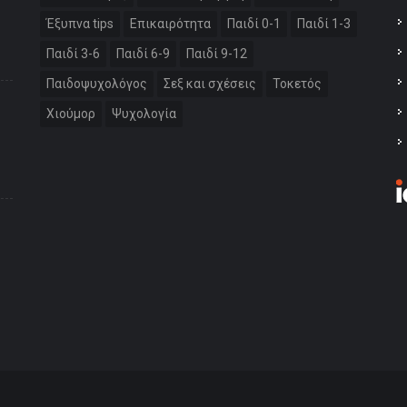
Έξυπνα tips
Επικαιρότητα
Παιδί 0-1
Παιδί 1-3
Παιδί 3-6
Παιδί 6-9
Παιδί 9-12
Παιδοψυχολόγος
Σεξ και σχέσεις
Τοκετός
Χιούμορ
Ψυχολογία
: