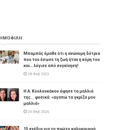
ΗΜΟΦΙΛΗ
Μπαμπάς έμαθε ότι η ανώνυμη δότρια
που του έσωσε τη ζωή ήταν η κόρη του
και… λύγισε από συγκίνηση!
28 Φεβ 2023
Η A. Κουλουκάκου άφησε τα μαλλιά
της... φυσικά: «αγαπώ τα γκρίζα μου
μαλλιά»
26 Φεβ 2026
15 σχέδια για το πρώτο καλοκαιρινό