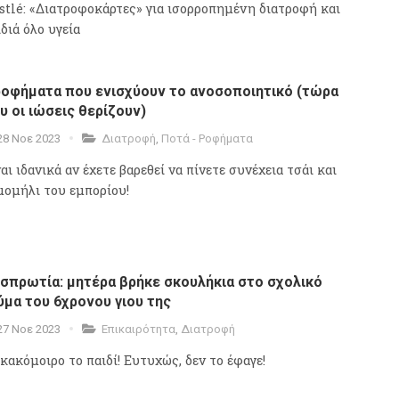
stlé: «Διατροφοκάρτες» για ισορροπημένη διατροφή και
διά όλο υγεία
ροφήματα που ενισχύουν το ανοσοποιητικό (τώρα
υ οι ιώσεις θερίζουν)
28 Νοε 2023
Διατροφή
,
Ποτά - Ροφήματα
αι ιδανικά αν έχετε βαρεθεί να πίνετε συνέχεια τσάι και
μομήλι του εμπορίου!
σπρωτία: μητέρα βρήκε σκουλήκια στο σχολικό
ύμα του 6χρονου γιου της
27 Νοε 2023
Επικαιρότητα
,
Διατροφή
 κακόμοιρο το παιδί! Ευτυχώς, δεν το έφαγε!