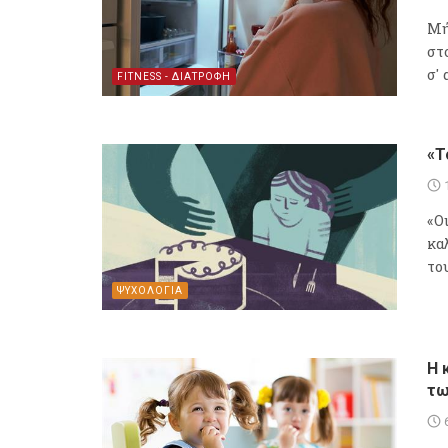
Mή
στ
σ'
FITNESS - ΔΙΑΤΡΟΦΗ
«Τ
«Οι
κα
του
ΨΥΧΟΛΟΓΙΑ
Η 
τω