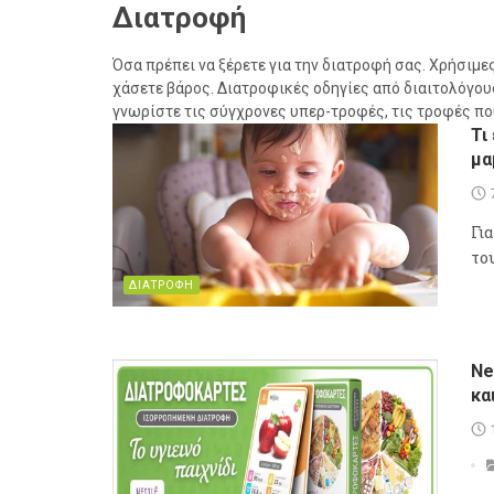
Διατροφή
Όσα πρέπει να ξέρετε για την διατροφή σας. Χρήσιμες
χάσετε βάρος. Διατροφικές οδηγίες από διαιτολόγους
γνωρίστε τις σύγχρονες υπερ-τροφές, τις τροφές που
Τι
μα
Γι
το
ΔΙΑΤΡΟΦΗ
Ne
κα