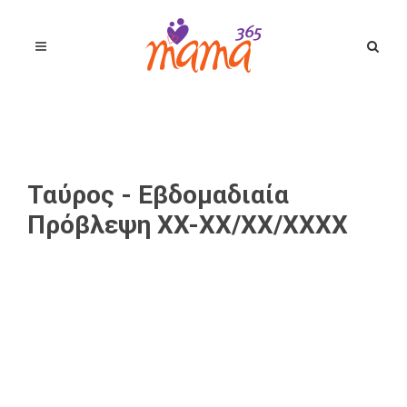
Ταύρος - Eβδομαδιαία
Πρόβλεψη XX-XX/XX/XXXX