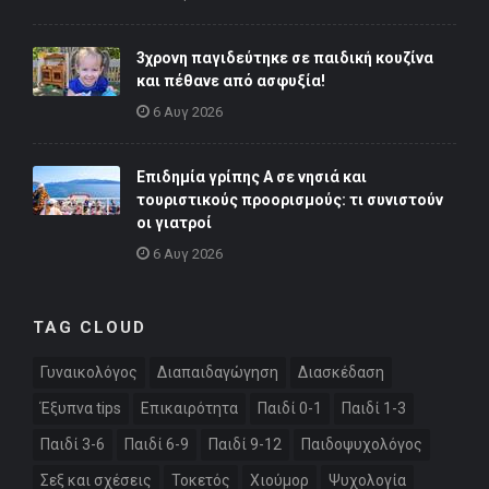
3χρονη παγιδεύτηκε σε παιδική κουζίνα
και πέθανε από ασφυξία!
6 Αυγ 2026
Επιδημία γρίπης Α σε νησιά και
τουριστικούς προορισμούς: τι συνιστούν
οι γιατροί
6 Αυγ 2026
TAG CLOUD
Γυναικολόγος
Διαπαιδαγώγηση
Διασκέδαση
Έξυπνα tips
Επικαιρότητα
Παιδί 0-1
Παιδί 1-3
Παιδί 3-6
Παιδί 6-9
Παιδί 9-12
Παιδοψυχολόγος
Σεξ και σχέσεις
Τοκετός
Χιούμορ
Ψυχολογία