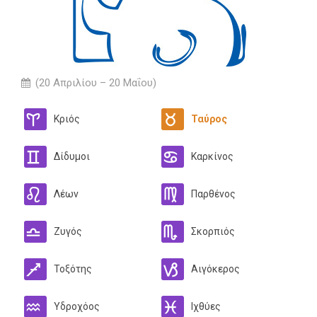
(20 Απριλίου – 20 Μαΐου)
Κριός
Ταύρος
Δίδυμοι
Καρκίνος
Λέων
Παρθένος
Ζυγός
Σκορπιός
Τοξότης
Αιγόκερος
Υδροχόος
Ιχθύες