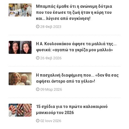
Μπαμπάς έμαθε ότι η ανώνυμη δότρια
που του έσωσε τη ζωή ήταν η κόρη του
και… λύγισε από συγκίνηση!
28 Φεβ 2023
Η A. Κουλουκάκου άφησε τα μαλλιά της...
φυσικά: «αγαπώ τα γκρίζα μου μαλλιά»
26 Φεβ 2026
Η πασχαλινή διαφήμιση που... «δεν θα σας
αφήσει άντερο από τα γέλια»!
09 Μαρ 2026
15 σχέδια για το πρώτο καλοκαιρινό
μανικιούρ του 2026
02 Ιουν 2026