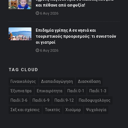
και πέθανε από ασφυξία!
6 Αυγ 2026
Επιδημία γρίπης Α σε νησιά και
τουριστικούς προορισμούς: τι συνιστούν
οι γιατροί
6 Αυγ 2026
TAG CLOUD
Γυναικολόγος
Διαπαιδαγώγηση
Διασκέδαση
Έξυπνα tips
Επικαιρότητα
Παιδί 0-1
Παιδί 1-3
Παιδί 3-6
Παιδί 6-9
Παιδί 9-12
Παιδοψυχολόγος
Σεξ και σχέσεις
Τοκετός
Χιούμορ
Ψυχολογία