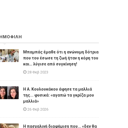
ΗΜΟΦΙΛΗ
Μπαμπάς έμαθε ότι η ανώνυμη δότρια
που του έσωσε τη ζωή ήταν η κόρη του
και… λύγισε από συγκίνηση!
28 Φεβ 2023
Η A. Κουλουκάκου άφησε τα μαλλιά
της... φυσικά: «αγαπώ τα γκρίζα μου
μαλλιά»
26 Φεβ 2026
Η πασχαλινή διαφήμιση που... «δεν θα