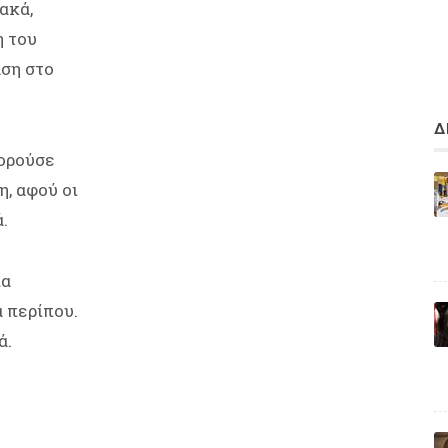
ακά,
η του
ση στο
Δ
πορούσε
, αφού οι
.
ία
 περίπου.
ά.