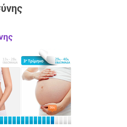
σύνης
νης
36η