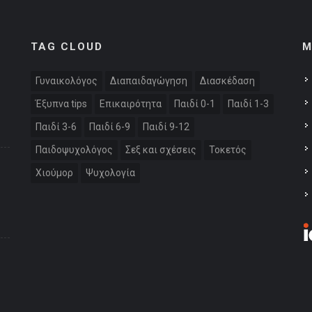
TAG CLOUD
M
Γυναικολόγος
Διαπαιδαγώγηση
Διασκέδαση
Έξυπνα tips
Επικαιρότητα
Παιδί 0-1
Παιδί 1-3
Παιδί 3-6
Παιδί 6-9
Παιδί 9-12
Παιδοψυχολόγος
Σεξ και σχέσεις
Τοκετός
Χιούμορ
Ψυχολογία
: