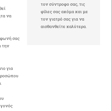
τον σύντροφο σας, τις
θεί
φίλες σας ακόμα και με
ητα να
τον γιατρό σας για να
αισθανθείτε καλύτερα.
 φωνή σας
α την
ιο για
 προσώπου
.
ου
εγονός