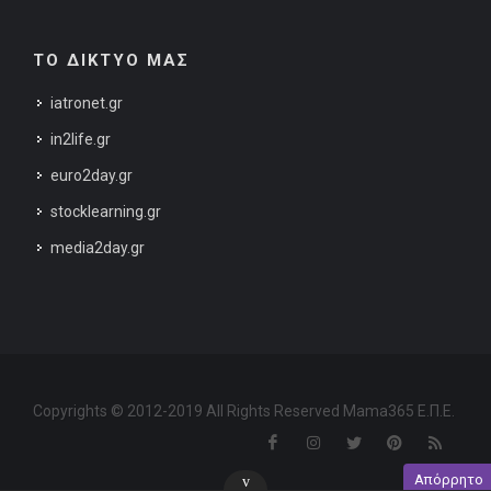
ΤΟ ΔΙΚΤΥΟ ΜΑΣ
iatronet.gr
in2life.gr
euro2day.gr
stocklearning.gr
media2day.gr
Copyrights © 2012-2019 All Rights Reserved Mama365 Ε.Π.Ε.
Απόρρητο
v