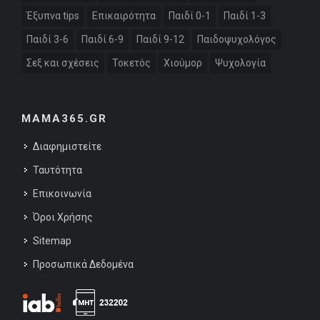
Έξυπνα tips
Επικαιρότητα
Παιδί 0-1
Παιδί 1-3
Παιδί 3-6
Παιδί 6-9
Παιδί 9-12
Παιδοψυχολόγος
Σεξ και σχέσεις
Τοκετός
Χιούμορ
Ψυχολογία
MAMA365.GR
Διαφημιστείτε
Ταυτότητα
Επικοινωνία
Όροι Χρήσης
Sitemap
Προσωπικά Δεδομένα