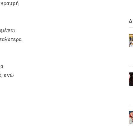
 «γραμμή
Δ
αμένει
 καλύτερα
ία
ά, ενώ