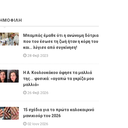
ΗΜΟΦΙΛΗ
Μπαμπάς έμαθε ότι η ανώνυμη δότρια
που του έσωσε τη ζωή ήταν η κόρη του
και… λύγισε από συγκίνηση!
28 Φεβ 2023
Η A. Κουλουκάκου άφησε τα μαλλιά
της... φυσικά: «αγαπώ τα γκρίζα μου
μαλλιά»
26 Φεβ 2026
15 σχέδια για το πρώτο καλοκαιρινό
μανικιούρ του 2026
02 Ιουν 2026