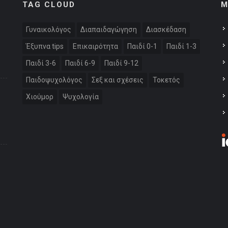
TAG CLOUD
M
Γυναικολόγος
Διαπαιδαγώγηση
Διασκέδαση
Έξυπνα tips
Επικαιρότητα
Παιδί 0-1
Παιδί 1-3
Παιδί 3-6
Παιδί 6-9
Παιδί 9-12
Παιδοψυχολόγος
Σεξ και σχέσεις
Τοκετός
Χιούμορ
Ψυχολογία
: