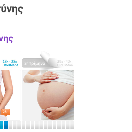
σύνης
νης
25η