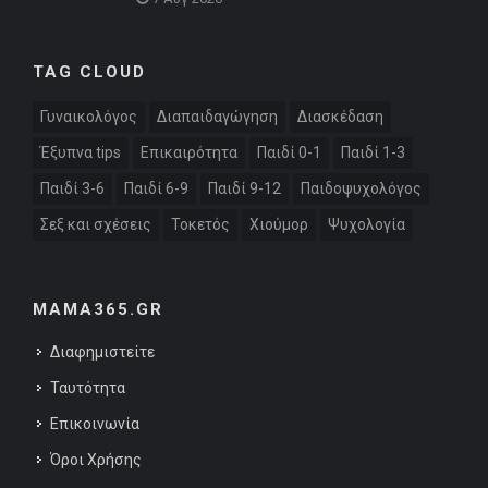
TAG CLOUD
Γυναικολόγος
Διαπαιδαγώγηση
Διασκέδαση
Έξυπνα tips
Επικαιρότητα
Παιδί 0-1
Παιδί 1-3
Παιδί 3-6
Παιδί 6-9
Παιδί 9-12
Παιδοψυχολόγος
Σεξ και σχέσεις
Τοκετός
Χιούμορ
Ψυχολογία
MAMA365.GR
Διαφημιστείτε
Ταυτότητα
Επικοινωνία
Όροι Χρήσης