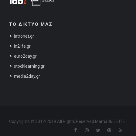
ΤΟ ΔΙΚΤΥΟ ΜΑΣ
iatronet.gr
in2life.gr
euro2day.gr
stocklearning.gr
media2day.gr
Copyrights © 2012-2019 All Rights Reserved Mama365 Ε.Π.Ε.