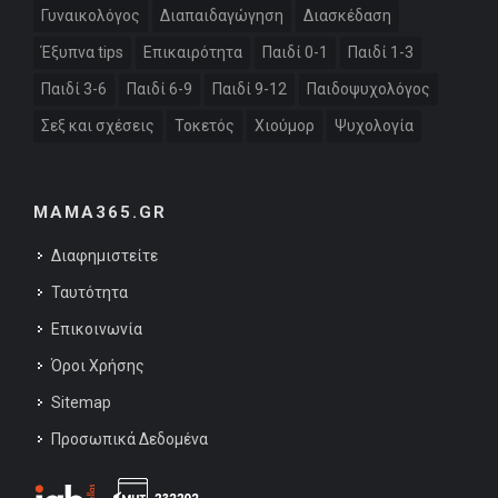
Γυναικολόγος
Διαπαιδαγώγηση
Διασκέδαση
Έξυπνα tips
Επικαιρότητα
Παιδί 0-1
Παιδί 1-3
Παιδί 3-6
Παιδί 6-9
Παιδί 9-12
Παιδοψυχολόγος
Σεξ και σχέσεις
Τοκετός
Χιούμορ
Ψυχολογία
MAMA365.GR
Διαφημιστείτε
Ταυτότητα
Επικοινωνία
Όροι Χρήσης
Sitemap
Προσωπικά Δεδομένα