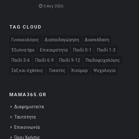
5 Αυγ 2026
TAG CLOUD
Γυναικολόγος
Διαπαιδαγώγηση
Διασκέδαση
Έξυπνα tips
Επικαιρότητα
Παιδί 0-1
Παιδί 1-3
Παιδί 3-6
Παιδί 6-9
Παιδί 9-12
Παιδοψυχολόγος
Σεξ και σχέσεις
Τοκετός
Χιούμορ
Ψυχολογία
MAMA365.GR
Διαφημιστείτε
Ταυτότητα
Επικοινωνία
Όροι Χρήσης