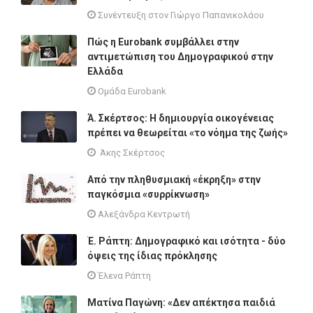
Συνέντευξη στον Γιώργο Παπανικολάου
Πώς η Eurobank συμβάλλει στην
αντιμετώπιση του Δημογραφικού στην
Ελλάδα
Ομάδα Eurobank
Ά. Σκέρτσος: Η δημιουργία οικογένειας
πρέπει να θεωρείται «το νόημα της ζωής»
Άκης Σκέρτσος
Από την πληθυσμιακή «έκρηξη» στην
παγκόσμια «συρρίκνωση»
Αλεξάνδρα Κεντρωτή
Έ. Ράπτη: Δημογραφικό και ισότητα - δύο
όψεις της ίδιας πρόκλησης
Έλενα Ράπτη
Ματίνα Παγώνη: «Δεν απέκτησα παιδιά