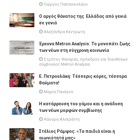
Γιώργος Παπανικολάου
O αργός θάνατος της Ελλάδας από γενιά
σε γενιά
Αλεξάνδρα Κεντρωτή
Έρευνα Metron Analysis: Το μονοπάτι ζωής
των νέων στη σύγχρονη κοινωνία
Στράτος Φαναράς, πρόεδρος και διευθύνων
σύμβουλος Metron Analysis
Ε. Πετρουλάκη: Τέσσερις κόρες, τέσσερα
θαύματα!
Μαρία Πανάγου
Η κατάρρευση του γάμου και η ανάδυση
των νέων μορφών συμβίωσης
Λάουρα Αλιπράντη
Στέλιος Ράμφος: «Τα παιδιά είναι η
αιωνιότητά μας»