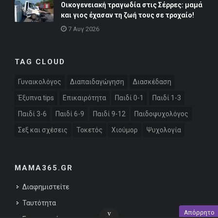
Οικογενειακή τραγωδία στις Σέρρες: μαμά
και γιος έχασαν τη ζωή τους σε τροχαίο!
7 Αυγ 2026
TAG CLOUD
Γυναικολόγος
Διαπαιδαγώγηση
Διασκέδαση
Έξυπνα tips
Επικαιρότητα
Παιδί 0-1
Παιδί 1-3
Παιδί 3-6
Παιδί 6-9
Παιδί 9-12
Παιδοψυχολόγος
Σεξ και σχέσεις
Τοκετός
Χιούμορ
Ψυχολογία
MAMA365.GR
Διαφημιστείτε
Ταυτότητα
Απόρρητο
v